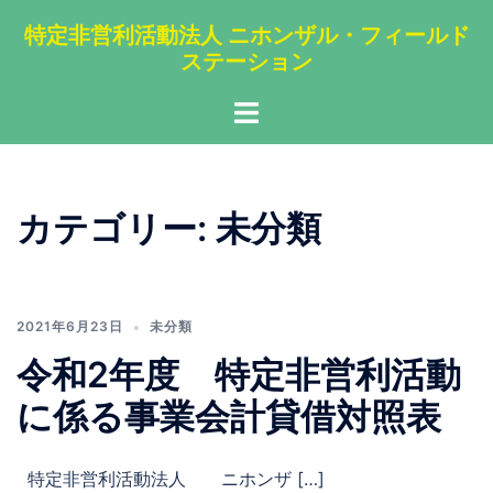
コ
特定非営利活動法人 ニホンザル・フィールド
ン
ステーション
テ
ン
ト
ツ
グ
へ
ル
ス
メ
キ
カテゴリー:
未分類
ニ
ッ
ュ
プ
ー
2021年6月23日
未分類
令和2年度 特定非営利活動
に係る事業会計貸借対照表
特定非営利活動法人 ニホンザ […]